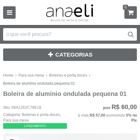
0
CATEGORIAS
Home
Para sua mesa
Boleiras e porta doces
Boleira de alumínio ondulada pequena 01
Boleira de alumínio ondulada pequena 01
R$ 60,00
por
Sku:
66A1262C78E18
Categoria:
Boleiras e porta doces
,
à vista
R$ 57,00
economize
5%
no
Para sua mesa
Pix
LANÇAMENTO