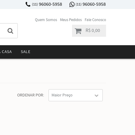
96060-5958
96060-5958
(11)
(11)
Quem Somos
Meus Pedidos
Fale Conosco
R$ 0,00
A CASA
SALE
ORDENAR POR
Maior Preço