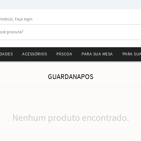
vindo(a),
Faça login
DADES
ACESSÓRIOS
PÁSCOA
PARA SUA MESA
PARA SU
GUARDANAPOS
Nenhum produto encontrado.