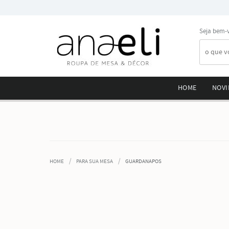
Seja bem-
HOME
NOVI
HOME
PARA SUA MESA
GUARDANAPOS