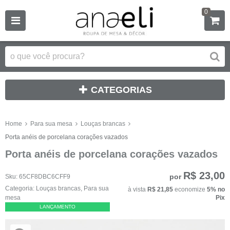
0
CATEGORIAS
Home
Para sua mesa
Louças brancas
Porta anéis de porcelana corações vazados
Porta anéis de porcelana corações vazados
R$ 23,00
por
Sku:
65CF8DBC6CFF9
Categoria:
Louças brancas
,
Para sua
à vista
R$ 21,85
economize
5%
no
mesa
Pix
LANÇAMENTO