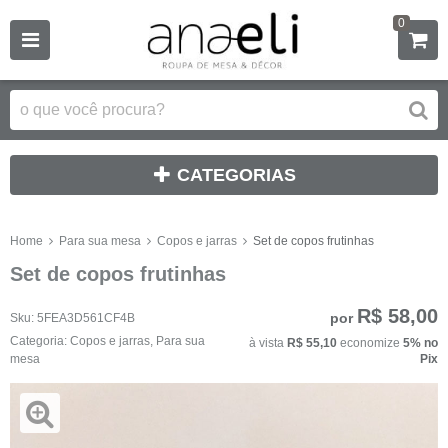
0
CATEGORIAS
Home
Para sua mesa
Copos e jarras
Set de copos frutinhas
Set de copos frutinhas
R$ 58,00
por
Sku:
5FEA3D561CF4B
Categoria:
Copos e jarras
,
Para sua
à vista
R$ 55,10
economize
5%
no
mesa
Pix