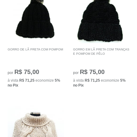
GORRO DE LÃ PRETA COM POMPOM
GORRO EM LÃ PRETA COM TRANÇAS
E POMPOM DE PÊLO
R$ 75,00
R$ 75,00
por
por
à vista
R$ 71,25
economize
5%
à vista
R$ 71,25
economize
5%
no Pix
no Pix