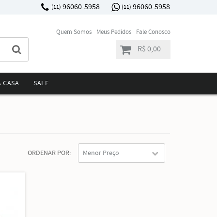
96060-5958
96060-5958
(11)
(11)
Quem Somos
Meus Pedidos
Fale Conosco
R$ 0,00
A CASA
SALE
ORDENAR POR
Menor Preço