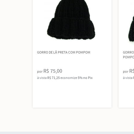
GORRO DE LÃ PRETA COM POMPOM
GORRO 
POMPO
R$ 75,00
R$
por
por
à vista
R$ 71,25
economize
5%
no Pix
à vista