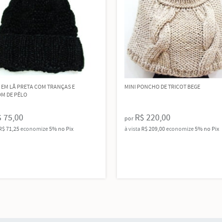
EM LÃ PRETA COM TRANÇAS E
MINI PONCHO DE TRICOT BEGE
M DE PÊLO
 75,00
R$ 220,00
por
R$ 71,25
economize
5%
no Pix
à vista
R$ 209,00
economize
5%
no Pix