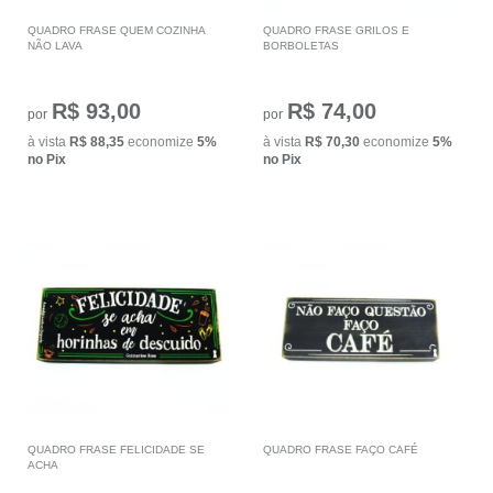
QUADRO FRASE QUEM COZINHA
QUADRO FRASE GRILOS E
NÃO LAVA
BORBOLETAS
R$ 93,00
R$ 74,00
por
por
à vista
R$ 88,35
economize
5%
à vista
R$ 70,30
economize
5%
no Pix
no Pix
QUADRO FRASE FELICIDADE SE
QUADRO FRASE FAÇO CAFÉ
ACHA