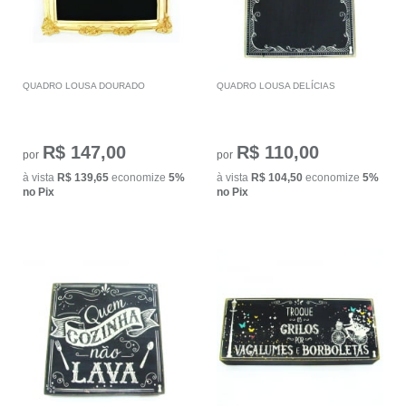
QUADRO LOUSA DOURADO
QUADRO LOUSA DELÍCIAS
R$ 147,00
R$ 110,00
por
por
à vista
R$ 139,65
economize
5%
à vista
R$ 104,50
economize
5%
no Pix
no Pix