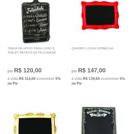
TÁBUA DE APOIO PARA LIVRO E
QUADRO LOUSA VERMELHA
TABLET RECEITA DA FELICIDADE
R$ 120,00
R$ 147,00
por
por
à vista
R$ 114,00
economize
5%
à vista
R$ 139,65
economize
5%
no Pix
no Pix