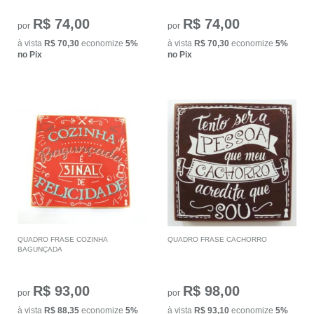
R$ 74,00
R$ 74,00
por
por
à vista
R$ 70,30
economize
5%
à vista
R$ 70,30
economize
5%
no Pix
no Pix
QUADRO FRASE COZINHA
QUADRO FRASE CACHORRO
BAGUNÇADA
R$ 93,00
R$ 98,00
por
por
à vista
R$ 88,35
economize
5%
à vista
R$ 93,10
economize
5%