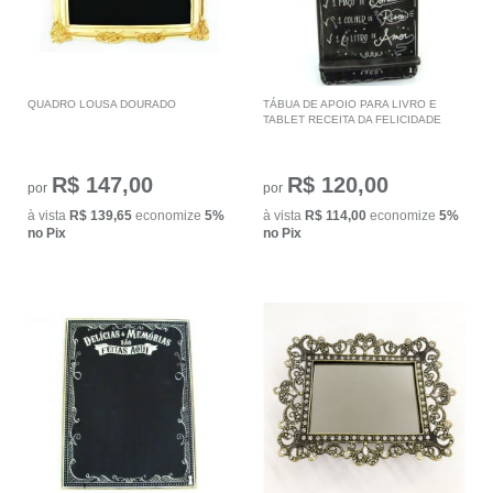
QUADRO LOUSA DOURADO
TÁBUA DE APOIO PARA LIVRO E
TABLET RECEITA DA FELICIDADE
R$ 147,00
R$ 120,00
por
por
à vista
R$ 139,65
economize
5%
à vista
R$ 114,00
economize
5%
no Pix
no Pix